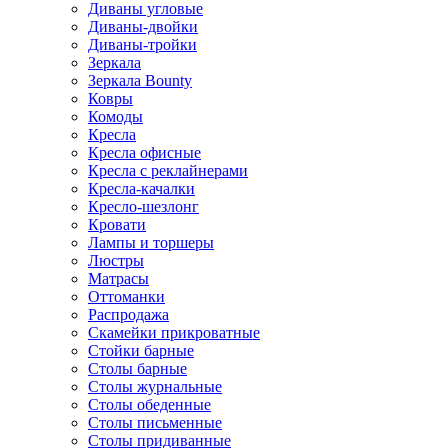
Диваны угловые
Диваны-двойки
Диваны-тройки
Зеркала
Зеркала Bounty
Ковры
Комоды
Кресла
Кресла офисные
Кресла с реклайнерами
Кресла-качалки
Кресло-шезлонг
Кровати
Лампы и торшеры
Люстры
Матрасы
Оттоманки
Распродажа
Скамейки прикроватные
Стойки барные
Столы барные
Столы журнальные
Столы обеденные
Столы письменные
Столы придиванные