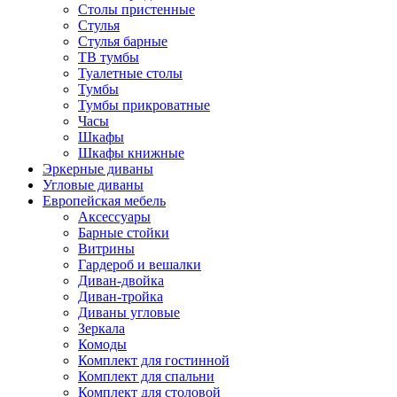
Столы пристенные
Стулья
Стулья барные
ТВ тумбы
Туалетные столы
Тумбы
Тумбы прикроватные
Часы
Шкафы
Шкафы книжные
Эркерные диваны
Угловые диваны
Европейская мебель
Аксессуары
Барные стойки
Витрины
Гардероб и вешалки
Диван-двойка
Диван-тройка
Диваны угловые
Зеркала
Комоды
Комплект для гостинной
Комплект для спальни
Комплект для столовой