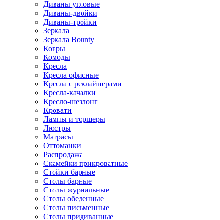
Диваны угловые
Диваны-двойки
Диваны-тройки
Зеркала
Зеркала Bounty
Ковры
Комоды
Кресла
Кресла офисные
Кресла с реклайнерами
Кресла-качалки
Кресло-шезлонг
Кровати
Лампы и торшеры
Люстры
Матрасы
Оттоманки
Распродажа
Скамейки прикроватные
Стойки барные
Столы барные
Столы журнальные
Столы обеденные
Столы письменные
Столы придиванные