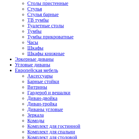
Столы пристенные
Стулья
Стулья барные
ТВ тумбы
Туалетные столы
Тумбы
Тумбы прикроватные
Часы
Шкафы
Шкафы книжные
Эркерные диваны
Угловые диваны
Европейская мебель
Аксессуары
Барные стойки
Витрины
Гардероб и вешалки
Диван-двойка
Диван-тройка
Диваны угловые
Зеркала
Комоды
Комплект для гостинной
Комплект для спальни
Комплект для столовой