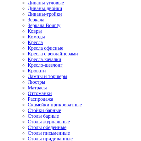
Диваны угловые
Диваны-двойки
Диваны-тройки
Зеркала
Зеркала Bounty
Ковры
Комоды
Кресла
Кресла офисные
Кресла с реклайнерами
Кресла-качалки
Кресло-шезлонг
Кровати
Лампы и торшеры
Люстры
Матрасы
Оттоманки
Распродажа
Скамейки прикроватные
Стойки барные
Столы барные
Столы журнальные
Столы обеденные
Столы письменные
Столы придиванные