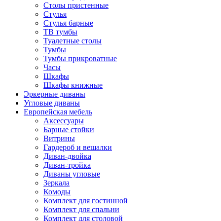
Столы пристенные
Стулья
Стулья барные
ТВ тумбы
Туалетные столы
Тумбы
Тумбы прикроватные
Часы
Шкафы
Шкафы книжные
Эркерные диваны
Угловые диваны
Европейская мебель
Аксессуары
Барные стойки
Витрины
Гардероб и вешалки
Диван-двойка
Диван-тройка
Диваны угловые
Зеркала
Комоды
Комплект для гостинной
Комплект для спальни
Комплект для столовой