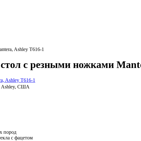
tera, Ashley T616-1
ол с резными ножками Manter
, Ashley, США
х пород
екла с фацетом