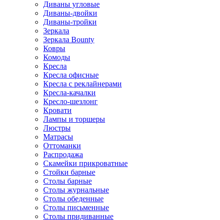
Диваны угловые
Диваны-двойки
Диваны-тройки
Зеркала
Зеркала Bounty
Ковры
Комоды
Кресла
Кресла офисные
Кресла с реклайнерами
Кресла-качалки
Кресло-шезлонг
Кровати
Лампы и торшеры
Люстры
Матрасы
Оттоманки
Распродажа
Скамейки прикроватные
Стойки барные
Столы барные
Столы журнальные
Столы обеденные
Столы письменные
Столы придиванные