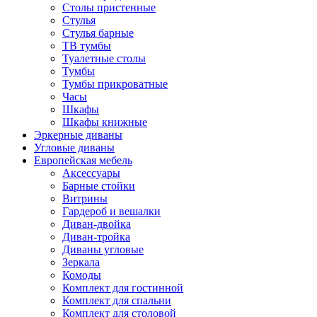
Столы пристенные
Стулья
Стулья барные
ТВ тумбы
Туалетные столы
Тумбы
Тумбы прикроватные
Часы
Шкафы
Шкафы книжные
Эркерные диваны
Угловые диваны
Европейская мебель
Аксессуары
Барные стойки
Витрины
Гардероб и вешалки
Диван-двойка
Диван-тройка
Диваны угловые
Зеркала
Комоды
Комплект для гостинной
Комплект для спальни
Комплект для столовой