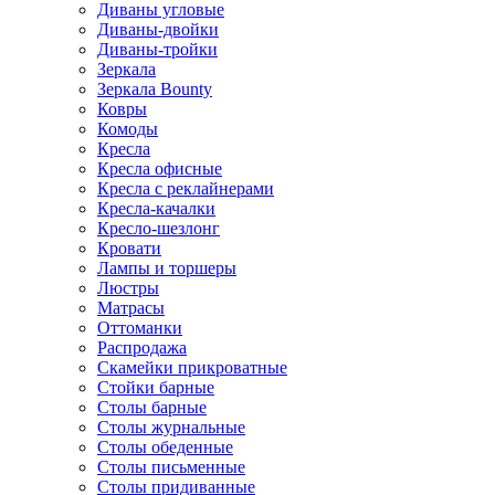
Диваны угловые
Диваны-двойки
Диваны-тройки
Зеркала
Зеркала Bounty
Ковры
Комоды
Кресла
Кресла офисные
Кресла с реклайнерами
Кресла-качалки
Кресло-шезлонг
Кровати
Лампы и торшеры
Люстры
Матрасы
Оттоманки
Распродажа
Скамейки прикроватные
Стойки барные
Столы барные
Столы журнальные
Столы обеденные
Столы письменные
Столы придиванные