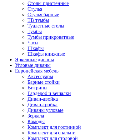
Столы пристенные
Стулья
Стулья барные
ТВ тумбы
Туалетные столы
Тумбы
Тумбы прикроватные
Часы
Шкафы
Шкафы книжные
Эркерные диваны
Угловые диваны
Европейская мебель
Аксессуары
Барные стойки
Витрины
Гардероб и вешалки
Диван-двойка
Диван-тройка
Диваны угловые
Зеркала
Комоды
Комплект для гостинной
Комплект для спальни
Комплект для столовой