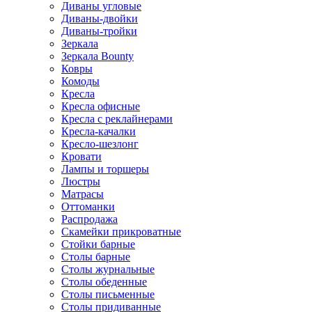
Диваны угловые
Диваны-двойки
Диваны-тройки
Зеркала
Зеркала Bounty
Ковры
Комоды
Кресла
Кресла офисные
Кресла с реклайнерами
Кресла-качалки
Кресло-шезлонг
Кровати
Лампы и торшеры
Люстры
Матрасы
Оттоманки
Распродажа
Скамейки прикроватные
Стойки барные
Столы барные
Столы журнальные
Столы обеденные
Столы письменные
Столы придиванные