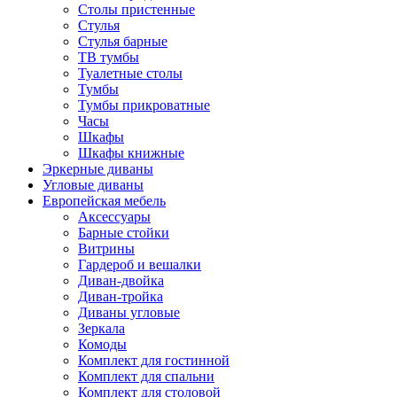
Столы пристенные
Стулья
Стулья барные
ТВ тумбы
Туалетные столы
Тумбы
Тумбы прикроватные
Часы
Шкафы
Шкафы книжные
Эркерные диваны
Угловые диваны
Европейская мебель
Аксессуары
Барные стойки
Витрины
Гардероб и вешалки
Диван-двойка
Диван-тройка
Диваны угловые
Зеркала
Комоды
Комплект для гостинной
Комплект для спальни
Комплект для столовой