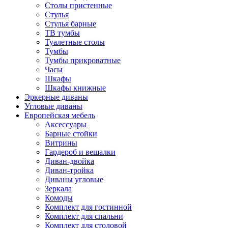
Столы пристенные
Стулья
Стулья барные
ТВ тумбы
Туалетные столы
Тумбы
Тумбы прикроватные
Часы
Шкафы
Шкафы книжные
Эркерные диваны
Угловые диваны
Европейская мебель
Аксессуары
Барные стойки
Витрины
Гардероб и вешалки
Диван-двойка
Диван-тройка
Диваны угловые
Зеркала
Комоды
Комплект для гостинной
Комплект для спальни
Комплект для столовой