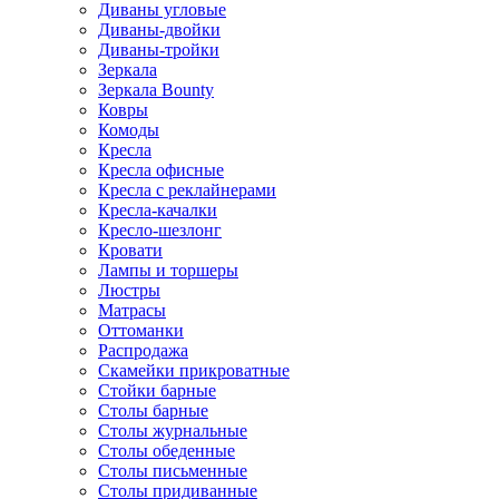
Диваны угловые
Диваны-двойки
Диваны-тройки
Зеркала
Зеркала Bounty
Ковры
Комоды
Кресла
Кресла офисные
Кресла с реклайнерами
Кресла-качалки
Кресло-шезлонг
Кровати
Лампы и торшеры
Люстры
Матрасы
Оттоманки
Распродажа
Скамейки прикроватные
Стойки барные
Столы барные
Столы журнальные
Столы обеденные
Столы письменные
Столы придиванные