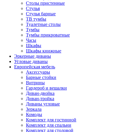
Столы пристенные
Стулья
Стулья барные
ТВ тумбы
Туалетные столы
Тумбы
Тумбы прикроватные
Часы
Шкафы
Шкафы книжные
Эркерные диваны
Угловые диваны
Европейская мебель
Аксессуары
Барные стойки
Витрины
Гардероб и вешалки
Диван-двойка
Диван-тройка
Диваны угловые
Зеркала
Комоды
Комплект для гостинной
Комплект для спальни
Комплект для столовой