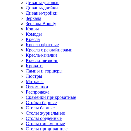
Диваны угловые
Диваны-двойки
Диваны-тройки
Зеркала
Зеркала Bounty
Ковры
Комоды
Кресла
Кресла офисные
Кресла с реклайнерами
Кресла-качалки
Кресло-шезлонг
Кровати
Лампы и торшеры
Люстры
Матрасы
Оттоманки
Распродажа
Скамейки прикроватные
Стойки барные
Столы барные
Столы журнальные
Столы обеденные
Столы письменные
Столы придиванные