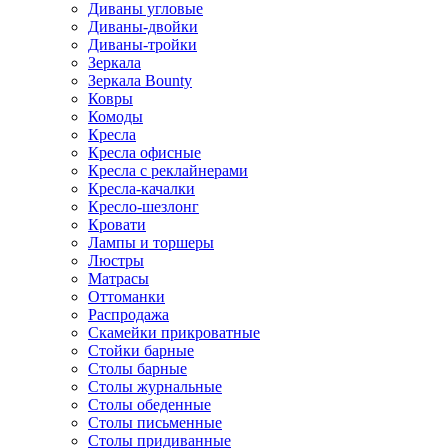
Диваны угловые
Диваны-двойки
Диваны-тройки
Зеркала
Зеркала Bounty
Ковры
Комоды
Кресла
Кресла офисные
Кресла с реклайнерами
Кресла-качалки
Кресло-шезлонг
Кровати
Лампы и торшеры
Люстры
Матрасы
Оттоманки
Распродажа
Скамейки прикроватные
Стойки барные
Столы барные
Столы журнальные
Столы обеденные
Столы письменные
Столы придиванные