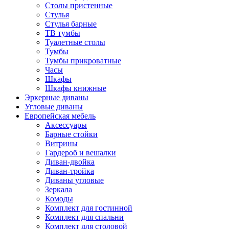
Столы пристенные
Стулья
Стулья барные
ТВ тумбы
Туалетные столы
Тумбы
Тумбы прикроватные
Часы
Шкафы
Шкафы книжные
Эркерные диваны
Угловые диваны
Европейская мебель
Аксессуары
Барные стойки
Витрины
Гардероб и вешалки
Диван-двойка
Диван-тройка
Диваны угловые
Зеркала
Комоды
Комплект для гостинной
Комплект для спальни
Комплект для столовой