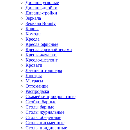
Диваны угловые
Диваны-двойки
Диваны-тройки
Зеркала
Зеркала Bounty
Ковры
Комоды
Кресла
Кресла офисные
Кресла с реклайнерами
Кресла-качалки
Кресло-шезлонг
Кровати
Лампы и торшеры
Люстры
Матрасы
Оттоманки
Распродажа
Скамейки прикроватные
Стойки барные
Столы барные
Столы журнальные
Столы обеденные
Столы письменные
Столы придиванные