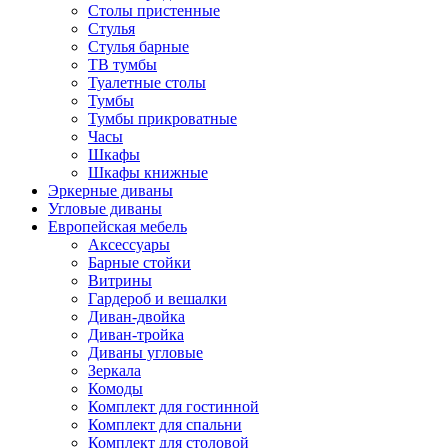
Столы пристенные
Стулья
Стулья барные
ТВ тумбы
Туалетные столы
Тумбы
Тумбы прикроватные
Часы
Шкафы
Шкафы книжные
Эркерные диваны
Угловые диваны
Европейская мебель
Аксессуары
Барные стойки
Витрины
Гардероб и вешалки
Диван-двойка
Диван-тройка
Диваны угловые
Зеркала
Комоды
Комплект для гостинной
Комплект для спальни
Комплект для столовой