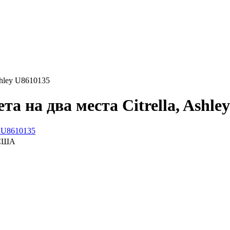
shley U8610135
а на два места Citrella, Ashle
, США