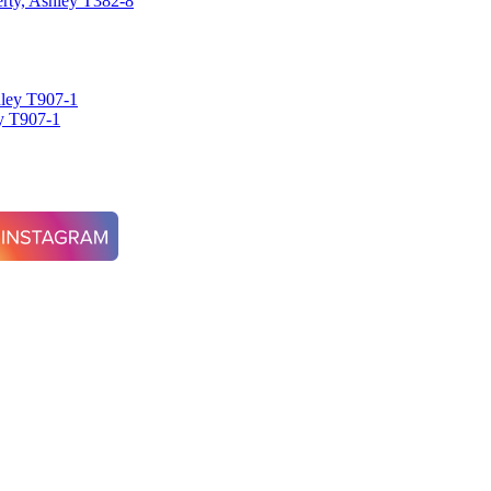
ty, Ashley T382-8
 T907-1