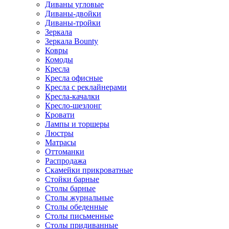
Диваны угловые
Диваны-двойки
Диваны-тройки
Зеркала
Зеркала Bounty
Ковры
Комоды
Кресла
Кресла офисные
Кресла с реклайнерами
Кресла-качалки
Кресло-шезлонг
Кровати
Лампы и торшеры
Люстры
Матрасы
Оттоманки
Распродажа
Скамейки прикроватные
Стойки барные
Столы барные
Столы журнальные
Столы обеденные
Столы письменные
Столы придиванные