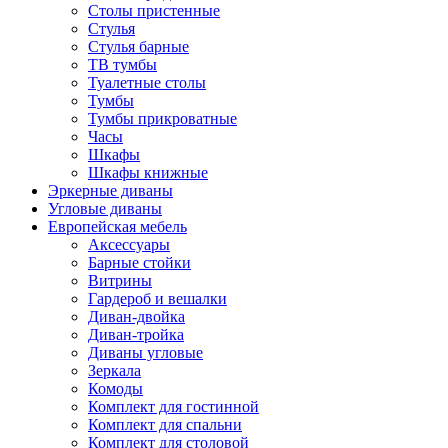
Столы пристенные
Стулья
Стулья барные
ТВ тумбы
Туалетные столы
Тумбы
Тумбы прикроватные
Часы
Шкафы
Шкафы книжные
Эркерные диваны
Угловые диваны
Европейская мебель
Аксессуары
Барные стойки
Витрины
Гардероб и вешалки
Диван-двойка
Диван-тройка
Диваны угловые
Зеркала
Комоды
Комплект для гостинной
Комплект для спальни
Комплект для столовой