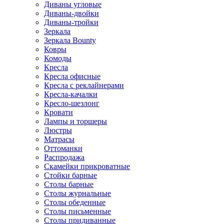
Диваны угловые
Диваны-двойки
Диваны-тройки
Зеркала
Зеркала Bounty
Ковры
Комоды
Кресла
Кресла офисные
Кресла с реклайнерами
Кресла-качалки
Кресло-шезлонг
Кровати
Лампы и торшеры
Люстры
Матрасы
Оттоманки
Распродажа
Скамейки прикроватные
Стойки барные
Столы барные
Столы журнальные
Столы обеденные
Столы письменные
Столы придиванные