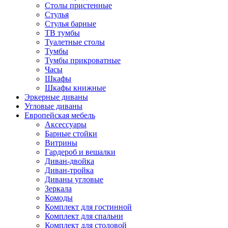
Столы пристенные
Стулья
Стулья барные
ТВ тумбы
Туалетные столы
Тумбы
Тумбы прикроватные
Часы
Шкафы
Шкафы книжные
Эркерные диваны
Угловые диваны
Европейская мебель
Аксессуары
Барные стойки
Витрины
Гардероб и вешалки
Диван-двойка
Диван-тройка
Диваны угловые
Зеркала
Комоды
Комплект для гостинной
Комплект для спальни
Комплект для столовой