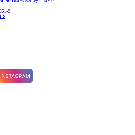
Norcastle, Ashley T499-0
1-8