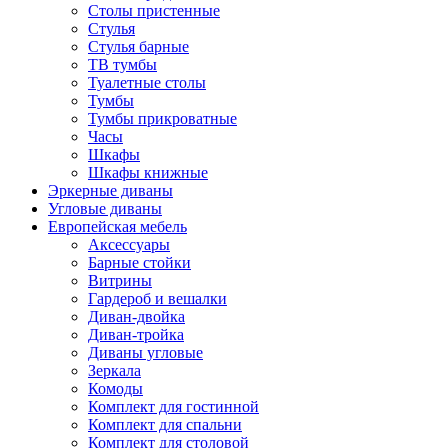
Столы пристенные
Стулья
Стулья барные
ТВ тумбы
Туалетные столы
Тумбы
Тумбы прикроватные
Часы
Шкафы
Шкафы книжные
Эркерные диваны
Угловые диваны
Европейская мебель
Аксессуары
Барные стойки
Витрины
Гардероб и вешалки
Диван-двойка
Диван-тройка
Диваны угловые
Зеркала
Комоды
Комплект для гостинной
Комплект для спальни
Комплект для столовой