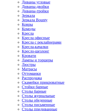
Диваны угловые
Диваны-двойки
Диваны-тройки
Зеркала
Зеркала Bounty
Ковры
Комоды
Кресла
Кресла офисные
Кресла с реклайнерами
Кресла-качалки
Кресло-шезлонг
Кровати
Лампы и торшеры
Люстры
Матрасы
Оттоманки
Распродажа
Скамейки прикроватные
Стойки барные
Столы барные
Столы журнальные
Столы обеденные
Столы письменные
Столы придиванные