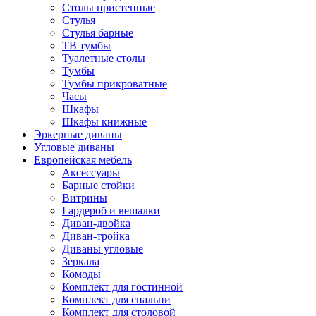
Столы пристенные
Стулья
Стулья барные
ТВ тумбы
Туалетные столы
Тумбы
Тумбы прикроватные
Часы
Шкафы
Шкафы книжные
Эркерные диваны
Угловые диваны
Европейская мебель
Аксессуары
Барные стойки
Витрины
Гардероб и вешалки
Диван-двойка
Диван-тройка
Диваны угловые
Зеркала
Комоды
Комплект для гостинной
Комплект для спальни
Комплект для столовой