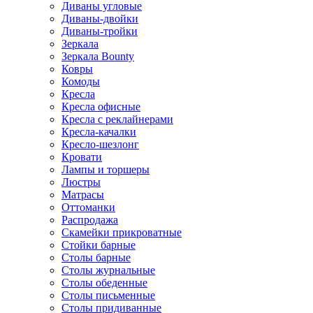
Диваны угловые
Диваны-двойки
Диваны-тройки
Зеркала
Зеркала Bounty
Ковры
Комоды
Кресла
Кресла офисные
Кресла с реклайнерами
Кресла-качалки
Кресло-шезлонг
Кровати
Лампы и торшеры
Люстры
Матрасы
Оттоманки
Распродажа
Скамейки прикроватные
Стойки барные
Столы барные
Столы журнальные
Столы обеденные
Столы письменные
Столы придиванные