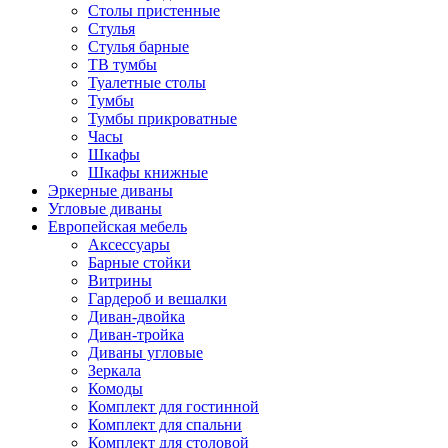
Столы пристенные
Стулья
Стулья барные
ТВ тумбы
Туалетные столы
Тумбы
Тумбы прикроватные
Часы
Шкафы
Шкафы книжные
Эркерные диваны
Угловые диваны
Европейская мебель
Аксессуары
Барные стойки
Витрины
Гардероб и вешалки
Диван-двойка
Диван-тройка
Диваны угловые
Зеркала
Комоды
Комплект для гостинной
Комплект для спальни
Комплект для столовой