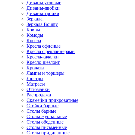
Диваны угловые
Диваны-двойки
Диваны-тройки
Зеркала
Зеркала Bounty
Ковры
Комоды
Кресла
Кресла офисные
Кресла с реклайнерами
Кресла-качалки
Кресло-шезлонг
Кровати
Лампы и торшеры
Люстры
Матрасы
Оттоманки
Распродажа
Скамейки прикроватные
Стойки барные
Столы барные
Столы журнальные
Столы обеденные
Столы письменные
Столы придиванные