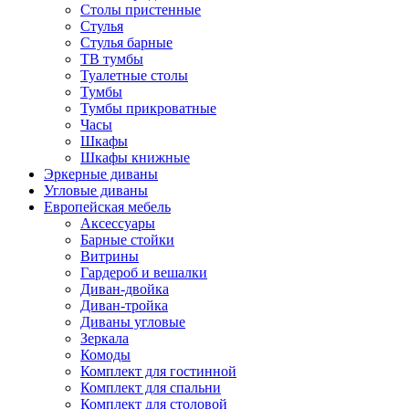
Столы пристенные
Стулья
Стулья барные
ТВ тумбы
Туалетные столы
Тумбы
Тумбы прикроватные
Часы
Шкафы
Шкафы книжные
Эркерные диваны
Угловые диваны
Европейская мебель
Аксессуары
Барные стойки
Витрины
Гардероб и вешалки
Диван-двойка
Диван-тройка
Диваны угловые
Зеркала
Комоды
Комплект для гостинной
Комплект для спальни
Комплект для столовой