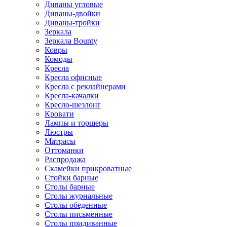
Диваны угловые
Диваны-двойки
Диваны-тройки
Зеркала
Зеркала Bounty
Ковры
Комоды
Кресла
Кресла офисные
Кресла с реклайнерами
Кресла-качалки
Кресло-шезлонг
Кровати
Лампы и торшеры
Люстры
Матрасы
Оттоманки
Распродажа
Скамейки прикроватные
Стойки барные
Столы барные
Столы журнальные
Столы обеденные
Столы письменные
Столы придиванные