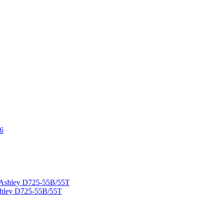
hley D725-55B/55T