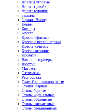
Диваны угловые
Диваны-двойки
Диваны-тройки
Зеркала
Зеркала Bounty
Ковры
Комоды
Кресла
Кресла офисные
Кресла с реклайнерами
Кресла-качалки
Кресло-шезлонг
Кровати
Лампы и торшеры
Люстры
Матрасы
Оттоманки
Распродажа
Скамейки прикроватные
Стойки барные
Столы барные
Столы журнальные
Столы обеденные
Столы письменные
Столы придиванные