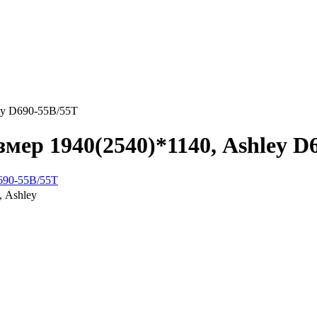
ey D690-55B/55T
змер 1940(2540)*1140, Ashley D
, Ashley