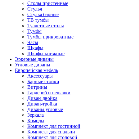
Столы пристенные
Стулья
Стулья барные
ТВ тумбы
Туалетные столы
Тумбы
Тумбы прикроватные
Часы
Шкафы
Шкафы книжные
Эркерные диваны
Угловые диваны
Европейская мебель
Аксессуары
Барные стойки
Витрины
Гардероб и вешалки
Диван-двойка
Диван-тройка
Диваны угловые
Зеркала
Комоды
Комплект для гостинной
Комплект для спальни
Комплект для столовой