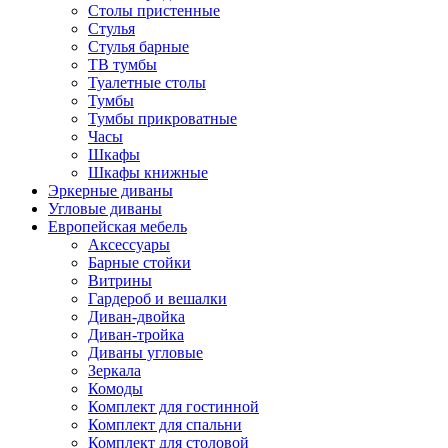
Столы пристенные
Стулья
Стулья барные
ТВ тумбы
Туалетные столы
Тумбы
Тумбы прикроватные
Часы
Шкафы
Шкафы книжные
Эркерные диваны
Угловые диваны
Европейская мебель
Аксессуары
Барные стойки
Витрины
Гардероб и вешалки
Диван-двойка
Диван-тройка
Диваны угловые
Зеркала
Комоды
Комплект для гостинной
Комплект для спальни
Комплект для столовой