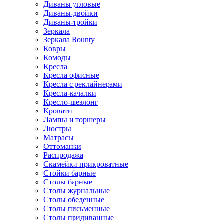
Диваны угловые
Диваны-двойки
Диваны-тройки
Зеркала
Зеркала Bounty
Ковры
Комоды
Кресла
Кресла офисные
Кресла с реклайнерами
Кресла-качалки
Кресло-шезлонг
Кровати
Лампы и торшеры
Люстры
Матрасы
Оттоманки
Распродажа
Скамейки прикроватные
Стойки барные
Столы барные
Столы журнальные
Столы обеденные
Столы письменные
Столы придиванные