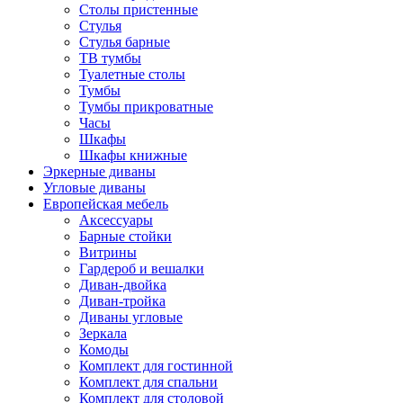
Столы пристенные
Стулья
Стулья барные
ТВ тумбы
Туалетные столы
Тумбы
Тумбы прикроватные
Часы
Шкафы
Шкафы книжные
Эркерные диваны
Угловые диваны
Европейская мебель
Аксессуары
Барные стойки
Витрины
Гардероб и вешалки
Диван-двойка
Диван-тройка
Диваны угловые
Зеркала
Комоды
Комплект для гостинной
Комплект для спальни
Комплект для столовой