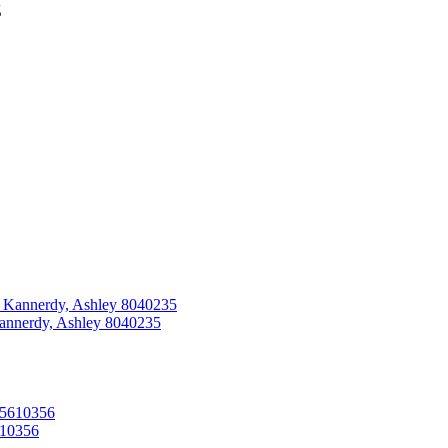
д
nnerdy, Ashley 8040235
610356