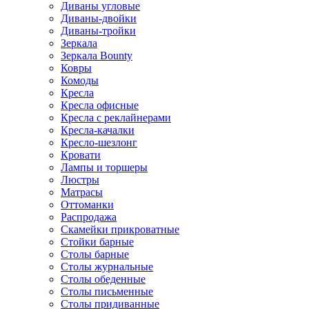
Диваны угловые
Диваны-двойки
Диваны-тройки
Зеркала
Зеркала Bounty
Ковры
Комоды
Кресла
Кресла офисные
Кресла с реклайнерами
Кресла-качалки
Кресло-шезлонг
Кровати
Лампы и торшеры
Люстры
Матрасы
Оттоманки
Распродажа
Скамейки прикроватные
Стойки барные
Столы барные
Столы журнальные
Столы обеденные
Столы письменные
Столы придиванные