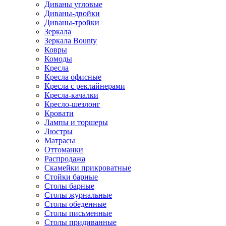
Диваны угловые
Диваны-двойки
Диваны-тройки
Зеркала
Зеркала Bounty
Ковры
Комоды
Кресла
Кресла офисные
Кресла с реклайнерами
Кресла-качалки
Кресло-шезлонг
Кровати
Лампы и торшеры
Люстры
Матрасы
Оттоманки
Распродажа
Скамейки прикроватные
Стойки барные
Столы барные
Столы журнальные
Столы обеденные
Столы письменные
Столы придиванные