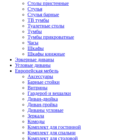
Столы пристенные
Стулья
Стулья барные
ТВ тумбы
Туалетные столы
Тумбы
Тумбы прикроватные
Часы
Шкафы
Шкафы книжные
Эркерные диваны
Угловые диваны
Европейская мебель
Аксессуары
Барные стойки
Витрины
Гардероб и вешалки
Диван-двойка
Диван-тройка
Диваны угловые
Зеркала
Комоды
Комплект для гостинной
Комплект для спальни
Комплект для столовой