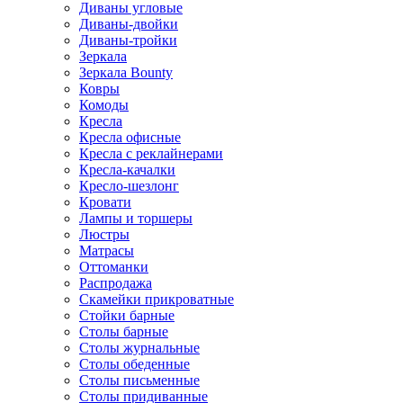
Диваны угловые
Диваны-двойки
Диваны-тройки
Зеркала
Зеркала Bounty
Ковры
Комоды
Кресла
Кресла офисные
Кресла с реклайнерами
Кресла-качалки
Кресло-шезлонг
Кровати
Лампы и торшеры
Люстры
Матрасы
Оттоманки
Распродажа
Скамейки прикроватные
Стойки барные
Столы барные
Столы журнальные
Столы обеденные
Столы письменные
Столы придиванные