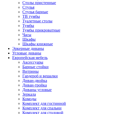
Столы пристенные
Стулья
Стулья барные
ТВ тумбы
Туалетные столы
Тумбы
Тумбы прикроватные
Часы
Шкафы
Шкафы книжные
Эркерные диваны
Угловые диваны
Европейская мебель
Аксессуары
Барные стойки
Витрины
Гардероб и вешалки
Диван-двойка
Диван-тройка
Диваны угловые
Зеркала
Комоды
Комплект для гостинной
Комплект для спальни
Комплект для столовой