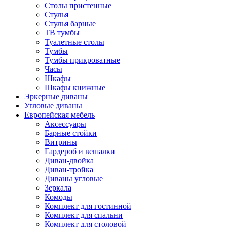
Столы пристенные
Стулья
Стулья барные
ТВ тумбы
Туалетные столы
Тумбы
Тумбы прикроватные
Часы
Шкафы
Шкафы книжные
Эркерные диваны
Угловые диваны
Европейская мебель
Аксессуары
Барные стойки
Витрины
Гардероб и вешалки
Диван-двойка
Диван-тройка
Диваны угловые
Зеркала
Комоды
Комплект для гостинной
Комплект для спальни
Комплект для столовой