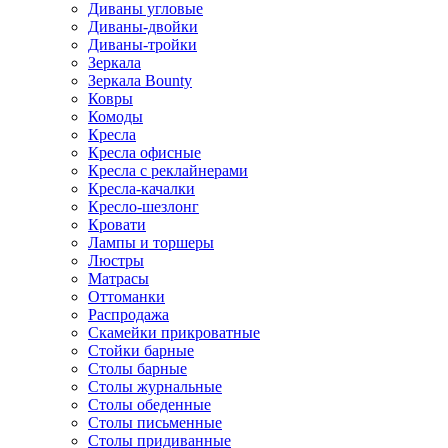
Диваны угловые
Диваны-двойки
Диваны-тройки
Зеркала
Зеркала Bounty
Ковры
Комоды
Кресла
Кресла офисные
Кресла с реклайнерами
Кресла-качалки
Кресло-шезлонг
Кровати
Лампы и торшеры
Люстры
Матрасы
Оттоманки
Распродажа
Скамейки прикроватные
Стойки барные
Столы барные
Столы журнальные
Столы обеденные
Столы письменные
Столы придиванные