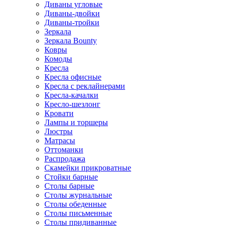
Диваны угловые
Диваны-двойки
Диваны-тройки
Зеркала
Зеркала Bounty
Ковры
Комоды
Кресла
Кресла офисные
Кресла с реклайнерами
Кресла-качалки
Кресло-шезлонг
Кровати
Лампы и торшеры
Люстры
Матрасы
Оттоманки
Распродажа
Скамейки прикроватные
Стойки барные
Столы барные
Столы журнальные
Столы обеденные
Столы письменные
Столы придиванные