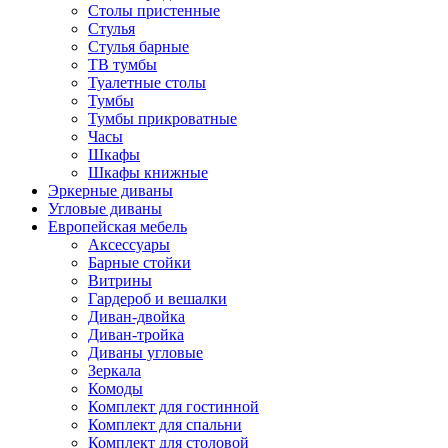
Столы пристенные
Стулья
Стулья барные
ТВ тумбы
Туалетные столы
Тумбы
Тумбы прикроватные
Часы
Шкафы
Шкафы книжные
Эркерные диваны
Угловые диваны
Европейская мебель
Аксессуары
Барные стойки
Витрины
Гардероб и вешалки
Диван-двойка
Диван-тройка
Диваны угловые
Зеркала
Комоды
Комплект для гостинной
Комплект для спальни
Комплект для столовой