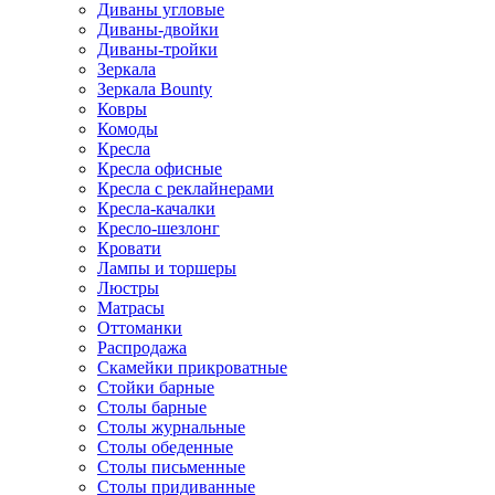
Диваны угловые
Диваны-двойки
Диваны-тройки
Зеркала
Зеркала Bounty
Ковры
Комоды
Кресла
Кресла офисные
Кресла с реклайнерами
Кресла-качалки
Кресло-шезлонг
Кровати
Лампы и торшеры
Люстры
Матрасы
Оттоманки
Распродажа
Скамейки прикроватные
Стойки барные
Столы барные
Столы журнальные
Столы обеденные
Столы письменные
Столы придиванные