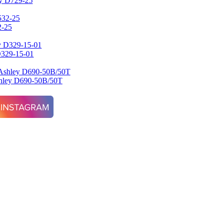
y D729-25
2-25
D329-15-01
shley D690-50B/50T
 D540-325