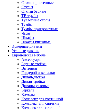
Столы пристенные
Стулья
Стулья барные
ТВ тумбы
Туалетные столы
Тумбы
Тумбы прикроватные
Часы
Шкафы
Шкафы книжные
Эркерные диваны
Угловые диваны
Европейская мебель
Аксессуары
Барные стойки
Витрины
Гардероб и вешалки
Диван-двойка
Диван-тройка
Диваны угловые
Зеркала
Комоды
Комплект для гостинной
Комплект для спальни
Комплект для столовой