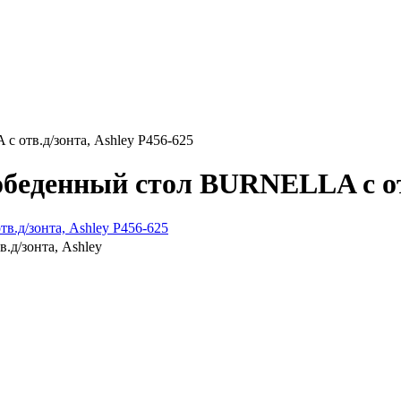
отв.д/зонта, Ashley P456-625
еденный стол BURNELLA с отв.
д/зонта, Ashley