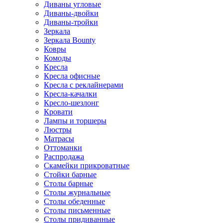
Диваны угловые
Диваны-двойки
Диваны-тройки
Зеркала
Зеркала Bounty
Ковры
Комоды
Кресла
Кресла офисные
Кресла с реклайнерами
Кресла-качалки
Кресло-шезлонг
Кровати
Лампы и торшеры
Люстры
Матрасы
Оттоманки
Распродажа
Скамейки прикроватные
Стойки барные
Столы барные
Столы журнальные
Столы обеденные
Столы письменные
Столы придиванные