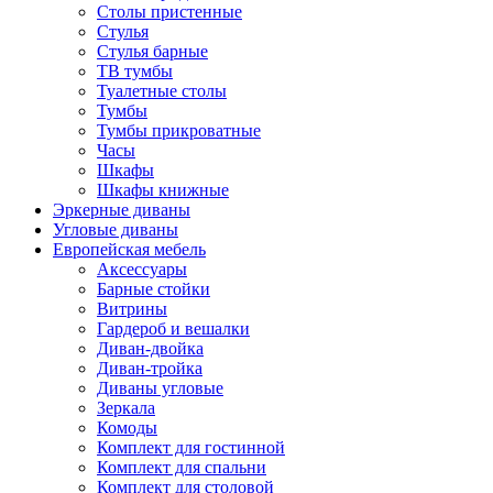
Столы пристенные
Стулья
Стулья барные
ТВ тумбы
Туалетные столы
Тумбы
Тумбы прикроватные
Часы
Шкафы
Шкафы книжные
Эркерные диваны
Угловые диваны
Европейская мебель
Аксессуары
Барные стойки
Витрины
Гардероб и вешалки
Диван-двойка
Диван-тройка
Диваны угловые
Зеркала
Комоды
Комплект для гостинной
Комплект для спальни
Комплект для столовой