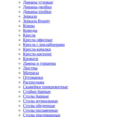
Диваны угловые
Диваны-двойки
Диваны-тройки
Зеркала
Зеркала Bounty
Ковры
Комоды
Кресла
Кресла офисные
Кресла с реклайнерами
Кресла-качалки
Кресло-шезлонг
Кровати
Лампы и торшеры
Люстры
Матрасы
Оттоманки
Распродажа
Скамейки прикроватные
Стойки барные
Столы барные
Столы журнальные
Столы обеденные
Столы письменные
Столы придиванные