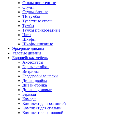
Столы пристенные
Стулья
Стулья барные
ТВ тумбы
Туалетные столы
Тумбы
Тумбы прикроватные
Часы
Шкафы
Шкафы книжные
Эркерные диваны
Угловые диваны
Европейская мебель
Аксессуары
Барные стойки
Витрины
Гардероб и вешалки
Диван-двойка
Диван-тройка
Диваны угловые
Зеркала
Комоды
Комплект для гостинной
Комплект для спальни
Комплект для столовой