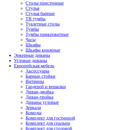
Столы пристенные
Стулья
Стулья барные
ТВ тумбы
Туалетные столы
Тумбы
Тумбы прикроватные
Часы
Шкафы
Шкафы книжные
Эркерные диваны
Угловые диваны
Европейская мебель
Аксессуары
Барные стойки
Витрины
Гардероб и вешалки
Диван-двойка
Диван-тройка
Диваны угловые
Зеркала
Комоды
Комплект для гостинной
Комплект для спальни
Комплект для столовой