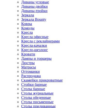
Диваны угловые
Диваны-двойки
Диваны-тройки
Зеркала
Зеркала Bounty
Ковры
Комоды
Кресла
Кресла офисные
Кресла с реклайнерами
Кресла-качалки
Кресло-шезлонг
Кровати
Лампы и торшеры
Люстры
Матрасы
Оттоманки
Распродажа
Скамейки прикроватные
Стойки барные
Столы барные
Столы журнальные
Столы обеденные
Столы письменные
Столы придиванные