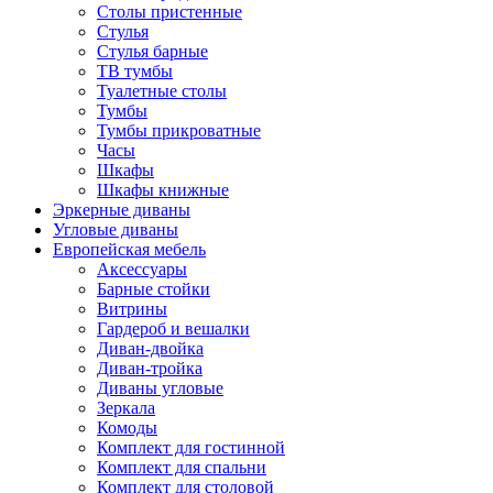
Столы пристенные
Стулья
Стулья барные
ТВ тумбы
Туалетные столы
Тумбы
Тумбы прикроватные
Часы
Шкафы
Шкафы книжные
Эркерные диваны
Угловые диваны
Европейская мебель
Аксессуары
Барные стойки
Витрины
Гардероб и вешалки
Диван-двойка
Диван-тройка
Диваны угловые
Зеркала
Комоды
Комплект для гостинной
Комплект для спальни
Комплект для столовой