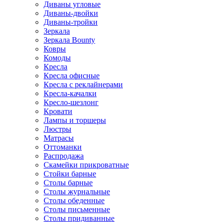
Диваны угловые
Диваны-двойки
Диваны-тройки
Зеркала
Зеркала Bounty
Ковры
Комоды
Кресла
Кресла офисные
Кресла с реклайнерами
Кресла-качалки
Кресло-шезлонг
Кровати
Лампы и торшеры
Люстры
Матрасы
Оттоманки
Распродажа
Скамейки прикроватные
Стойки барные
Столы барные
Столы журнальные
Столы обеденные
Столы письменные
Столы придиванные