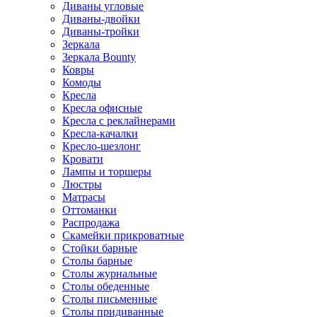
Диваны угловые
Диваны-двойки
Диваны-тройки
Зеркала
Зеркала Bounty
Ковры
Комоды
Кресла
Кресла офисные
Кресла с реклайнерами
Кресла-качалки
Кресло-шезлонг
Кровати
Лампы и торшеры
Люстры
Матрасы
Оттоманки
Распродажа
Скамейки прикроватные
Стойки барные
Столы барные
Столы журнальные
Столы обеденные
Столы письменные
Столы придиванные