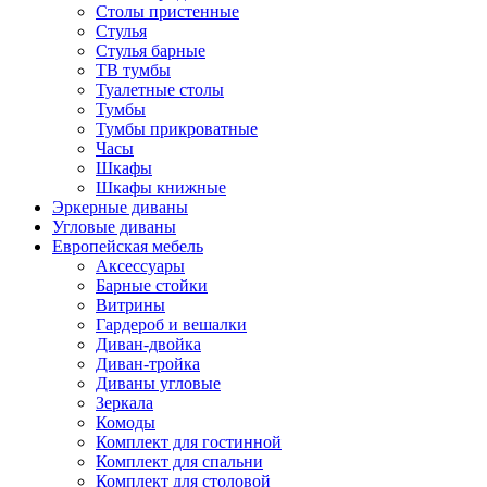
Столы пристенные
Стулья
Стулья барные
ТВ тумбы
Туалетные столы
Тумбы
Тумбы прикроватные
Часы
Шкафы
Шкафы книжные
Эркерные диваны
Угловые диваны
Европейская мебель
Аксессуары
Барные стойки
Витрины
Гардероб и вешалки
Диван-двойка
Диван-тройка
Диваны угловые
Зеркала
Комоды
Комплект для гостинной
Комплект для спальни
Комплект для столовой