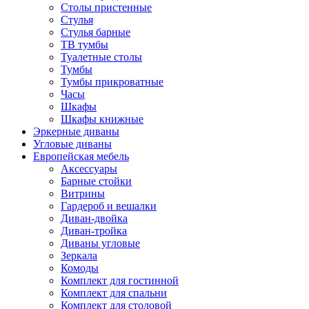
Столы пристенные
Стулья
Стулья барные
ТВ тумбы
Туалетные столы
Тумбы
Тумбы прикроватные
Часы
Шкафы
Шкафы книжные
Эркерные диваны
Угловые диваны
Европейская мебель
Аксессуары
Барные стойки
Витрины
Гардероб и вешалки
Диван-двойка
Диван-тройка
Диваны угловые
Зеркала
Комоды
Комплект для гостинной
Комплект для спальни
Комплект для столовой