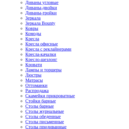
Диваны угловые
Диваны-двойки
Диваны-тройки
Зеркала
Зеркала Bounty
Ковры
Комоды
Кресла
Кресла офисные
Кресла с реклайнерами
Кресла-качалки
Кресло-шезлонг
Кровати
Лампы и торшеры
Люстры
Матрасы
Оттоманки
Распродажа
Скамейки прикроватные
Стойки барные
Столы барные
Столы журнальные
Столы обеденные
Столы письменные
Столы придиванные