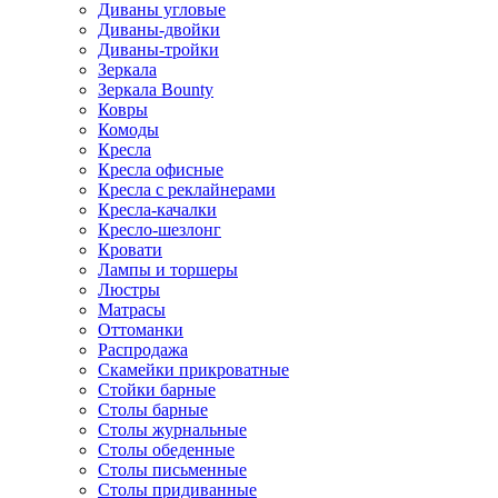
Диваны угловые
Диваны-двойки
Диваны-тройки
Зеркала
Зеркала Bounty
Ковры
Комоды
Кресла
Кресла офисные
Кресла с реклайнерами
Кресла-качалки
Кресло-шезлонг
Кровати
Лампы и торшеры
Люстры
Матрасы
Оттоманки
Распродажа
Скамейки прикроватные
Стойки барные
Столы барные
Столы журнальные
Столы обеденные
Столы письменные
Столы придиванные