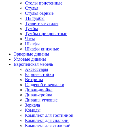
Столы пристенные
Стулья
Стулья барные
ТВ тумбы
Туалетные столы
Тумбы
Тумбы прикроватные
Часы
Шкафы
Шкафы книжные
Эркерные диваны
Угловые диваны
Европейская мебель
Аксессуары
Барные стойки
Витрины
Гардероб и вешалки
Диван-двойка
Диван-тройка
Диваны угловые
Зеркала
Комоды
Комплект для гостинной
Комплект для спальни
Комплект для столовой