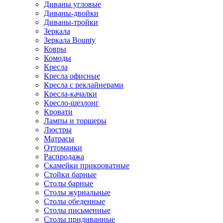
Диваны угловые
Диваны-двойки
Диваны-тройки
Зеркала
Зеркала Bounty
Ковры
Комоды
Кресла
Кресла офисные
Кресла с реклайнерами
Кресла-качалки
Кресло-шезлонг
Кровати
Лампы и торшеры
Люстры
Матрасы
Оттоманки
Распродажа
Скамейки прикроватные
Стойки барные
Столы барные
Столы журнальные
Столы обеденные
Столы письменные
Столы придиванные