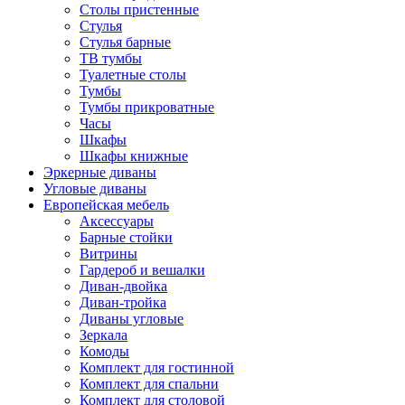
Столы пристенные
Стулья
Стулья барные
ТВ тумбы
Туалетные столы
Тумбы
Тумбы прикроватные
Часы
Шкафы
Шкафы книжные
Эркерные диваны
Угловые диваны
Европейская мебель
Аксессуары
Барные стойки
Витрины
Гардероб и вешалки
Диван-двойка
Диван-тройка
Диваны угловые
Зеркала
Комоды
Комплект для гостинной
Комплект для спальни
Комплект для столовой