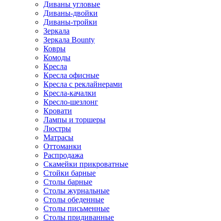
Диваны угловые
Диваны-двойки
Диваны-тройки
Зеркала
Зеркала Bounty
Ковры
Комоды
Кресла
Кресла офисные
Кресла с реклайнерами
Кресла-качалки
Кресло-шезлонг
Кровати
Лампы и торшеры
Люстры
Матрасы
Оттоманки
Распродажа
Скамейки прикроватные
Стойки барные
Столы барные
Столы журнальные
Столы обеденные
Столы письменные
Столы придиванные