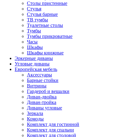
Столы пристенные
Стулья
Стулья барные
ТВ тумбы
Туалетные столы
Тумбы
Тумбы прикроватные
Часы
Шкафы
Шкафы книжные
Эркерные диваны
Угловые диваны
Европейская мебель
Аксессуары
Барные стойки
Витрины
Гардероб и вешалки
Диван-двойка
Диван-тройка
Диваны угловые
Зеркала
Комоды
Комплект для гостинной
Комплект для спальни
Комплект для столовой