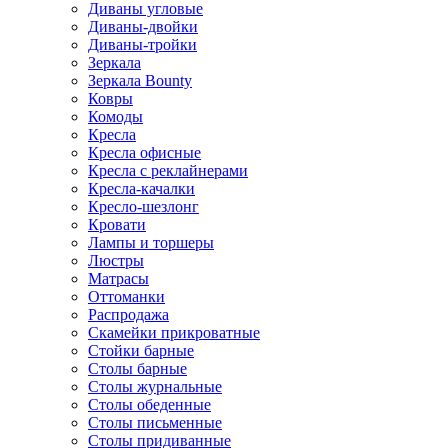
Диваны угловые
Диваны-двойки
Диваны-тройки
Зеркала
Зеркала Bounty
Ковры
Комоды
Кресла
Кресла офисные
Кресла с реклайнерами
Кресла-качалки
Кресло-шезлонг
Кровати
Лампы и торшеры
Люстры
Матрасы
Оттоманки
Распродажа
Скамейки прикроватные
Стойки барные
Столы барные
Столы журнальные
Столы обеденные
Столы письменные
Столы придиванные