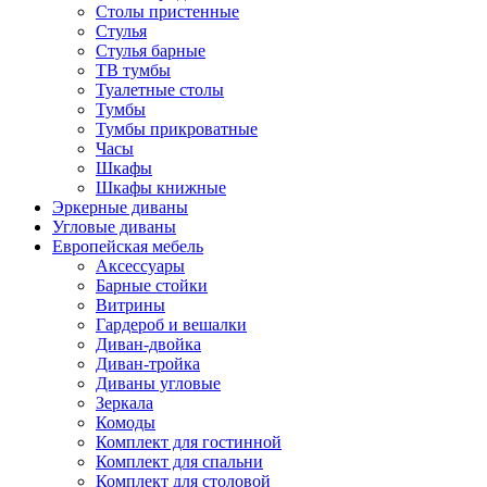
Столы пристенные
Стулья
Стулья барные
ТВ тумбы
Туалетные столы
Тумбы
Тумбы прикроватные
Часы
Шкафы
Шкафы книжные
Эркерные диваны
Угловые диваны
Европейская мебель
Аксессуары
Барные стойки
Витрины
Гардероб и вешалки
Диван-двойка
Диван-тройка
Диваны угловые
Зеркала
Комоды
Комплект для гостинной
Комплект для спальни
Комплект для столовой