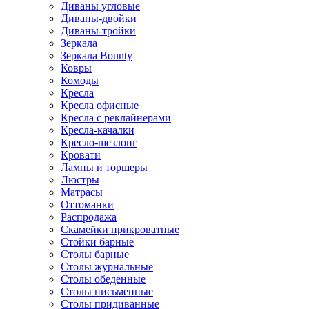
Диваны угловые
Диваны-двойки
Диваны-тройки
Зеркала
Зеркала Bounty
Ковры
Комоды
Кресла
Кресла офисные
Кресла с реклайнерами
Кресла-качалки
Кресло-шезлонг
Кровати
Лампы и торшеры
Люстры
Матрасы
Оттоманки
Распродажа
Скамейки прикроватные
Стойки барные
Столы барные
Столы журнальные
Столы обеденные
Столы письменные
Столы придиванные