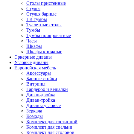
Столы пристенные
Стулья
Стулья барные
ТВ тумбы
Туалетные столы
Тумбы
Тумбы прикроватные
Часы
Шкафы
Шкафы книжные
Эркерные диваны
Угловые диваны
Европейская мебель
Аксессуары
Барные стойки
Витрины
Гардероб и вешалки
Диван-двойка
Диван-тройка
Диваны угловые
Зеркала
Комоды
Комплект для гостинной
Комплект для спальни
Комплект для столовой