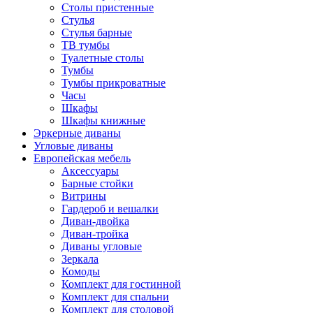
Столы пристенные
Стулья
Стулья барные
ТВ тумбы
Туалетные столы
Тумбы
Тумбы прикроватные
Часы
Шкафы
Шкафы книжные
Эркерные диваны
Угловые диваны
Европейская мебель
Аксессуары
Барные стойки
Витрины
Гардероб и вешалки
Диван-двойка
Диван-тройка
Диваны угловые
Зеркала
Комоды
Комплект для гостинной
Комплект для спальни
Комплект для столовой