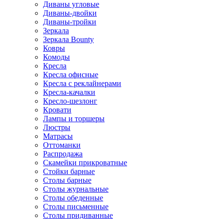
Диваны угловые
Диваны-двойки
Диваны-тройки
Зеркала
Зеркала Bounty
Ковры
Комоды
Кресла
Кресла офисные
Кресла с реклайнерами
Кресла-качалки
Кресло-шезлонг
Кровати
Лампы и торшеры
Люстры
Матрасы
Оттоманки
Распродажа
Скамейки прикроватные
Стойки барные
Столы барные
Столы журнальные
Столы обеденные
Столы письменные
Столы придиванные