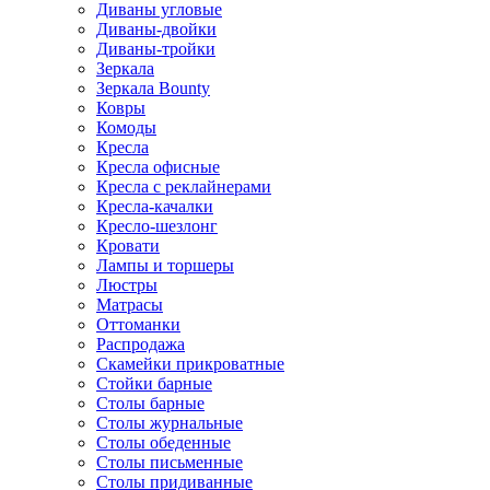
Диваны угловые
Диваны-двойки
Диваны-тройки
Зеркала
Зеркала Bounty
Ковры
Комоды
Кресла
Кресла офисные
Кресла с реклайнерами
Кресла-качалки
Кресло-шезлонг
Кровати
Лампы и торшеры
Люстры
Матрасы
Оттоманки
Распродажа
Скамейки прикроватные
Стойки барные
Столы барные
Столы журнальные
Столы обеденные
Столы письменные
Столы придиванные