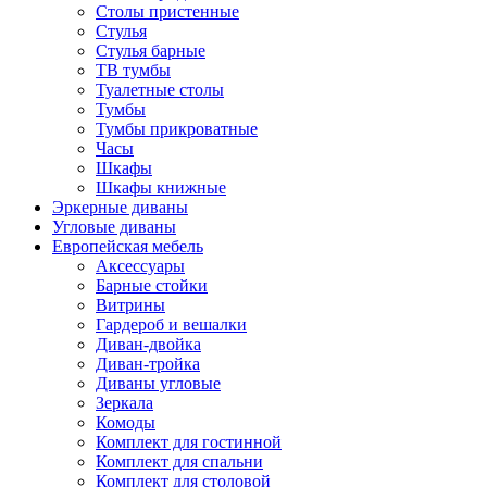
Столы пристенные
Стулья
Стулья барные
ТВ тумбы
Туалетные столы
Тумбы
Тумбы прикроватные
Часы
Шкафы
Шкафы книжные
Эркерные диваны
Угловые диваны
Европейская мебель
Аксессуары
Барные стойки
Витрины
Гардероб и вешалки
Диван-двойка
Диван-тройка
Диваны угловые
Зеркала
Комоды
Комплект для гостинной
Комплект для спальни
Комплект для столовой