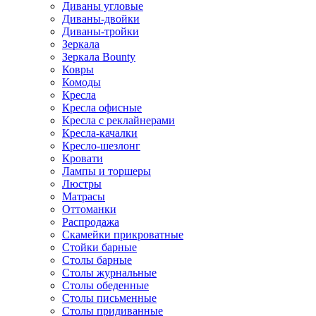
Диваны угловые
Диваны-двойки
Диваны-тройки
Зеркала
Зеркала Bounty
Ковры
Комоды
Кресла
Кресла офисные
Кресла с реклайнерами
Кресла-качалки
Кресло-шезлонг
Кровати
Лампы и торшеры
Люстры
Матрасы
Оттоманки
Распродажа
Скамейки прикроватные
Стойки барные
Столы барные
Столы журнальные
Столы обеденные
Столы письменные
Столы придиванные