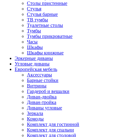
Столы пристенные
Стулья
Стулья барные
ТВ тумбы
Туалетные столы
Тумбы
Тумбы прикроватные
Часы
Шкафы
Шкафы книжные
Эркерные диваны
Угловые диваны
Европейская мебель
Аксессуары
Барные стойки
Витрины
Гардероб и вешалки
Диван-двойка
Диван-тройка
Диваны угловые
Зеркала
Комоды
Комплект для гостинной
Комплект для спальни
Комплект для столовой