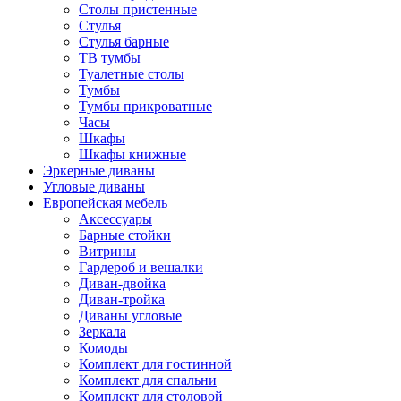
Столы пристенные
Стулья
Стулья барные
ТВ тумбы
Туалетные столы
Тумбы
Тумбы прикроватные
Часы
Шкафы
Шкафы книжные
Эркерные диваны
Угловые диваны
Европейская мебель
Аксессуары
Барные стойки
Витрины
Гардероб и вешалки
Диван-двойка
Диван-тройка
Диваны угловые
Зеркала
Комоды
Комплект для гостинной
Комплект для спальни
Комплект для столовой