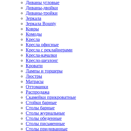
Диваны угловые
Диваны-двойки
Диваны-тройки
Зеркала
Зеркала Bounty
Ковры
Комоды
Кресла
Кресла офисные
Кресла с реклайнерами
Кресла-качалки
Кресло-шезлонг
Кровати
Лампы и торшеры
Люстры
Матрасы
Оттоманки
Распродажа
Скамейки прикроватные
Стойки барные
Столы барные
Столы журнальные
Столы обеденные
Столы письменные
Столы придиванные