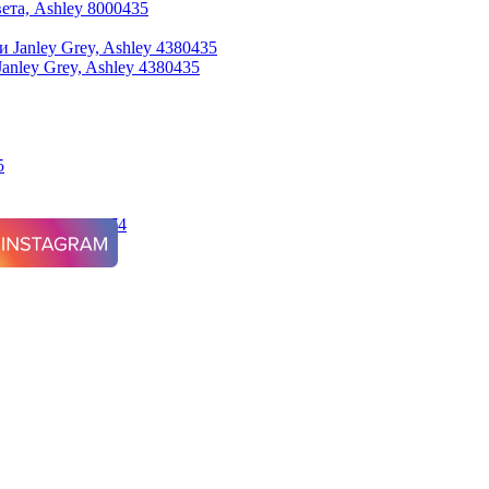
ета, Ashley 8000435
nley Grey, Ashley 4380435
Ashley 9570174