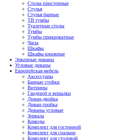
Столы пристенные
Стулья
Стулья барные
ТВ тумбы
Туалетные столы
Тумбы
Тумбы прикроватные
Часы
Шкафы
Шкафы книжные
Эркерные диваны
Угловые диваны
Европейская мебель
Аксессуары
Барные стойки
Витрины
Гардероб и вешалки
Диван-двойка
Диван-тройка
Диваны угловые
Зеркала
Комоды
Комплект для гостинной
Комплект для спальни
Комплект для столовой