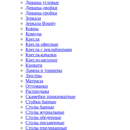
Диваны угловые
Диваны-двойки
Диваны-тройки
Зеркала
Зеркала Bounty
Ковры
Комоды
Кресла
Кресла офисные
Кресла с реклайнерами
Кресла-качалки
Кресло-шезлонг
Кровати
Лампы и торшеры
Люстры
Матрасы
Оттоманки
Распродажа
Скамейки прикроватные
Стойки барные
Столы барные
Столы журнальные
Столы обеденные
Столы письменные
Столы придиванные