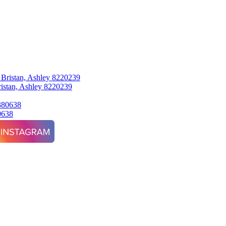
tan, Ashley 8220239
0638