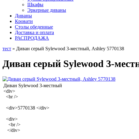
Шкафы
Эркерные диваны
Диваны
Кровати
Столы обеденные
Доставка и оплата
РАСПРОДАЖА
тест
» Диван серый Sylewood 3-местный, Ashley 5770138
Диван серый Sylewood 3-местн
Диван Sylewood 3-местный
<div>
<br />
<div>5770138 </div>
<div>
<br />
</div>