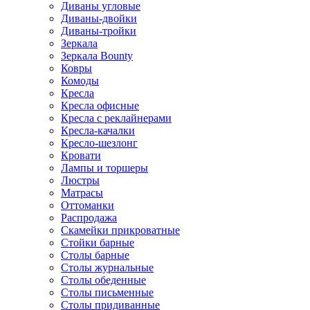
Диваны угловые
Диваны-двойки
Диваны-тройки
Зеркала
Зеркала Bounty
Ковры
Комоды
Кресла
Кресла офисные
Кресла с реклайнерами
Кресла-качалки
Кресло-шезлонг
Кровати
Лампы и торшеры
Люстры
Матрасы
Оттоманки
Распродажа
Скамейки прикроватные
Стойки барные
Столы барные
Столы журнальные
Столы обеденные
Столы письменные
Столы придиванные