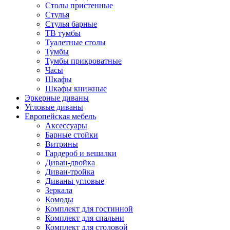
Столы пристенные
Стулья
Стулья барные
ТВ тумбы
Туалетные столы
Тумбы
Тумбы прикроватные
Часы
Шкафы
Шкафы книжные
Эркерные диваны
Угловые диваны
Европейская мебель
Аксессуары
Барные стойки
Витрины
Гардероб и вешалки
Диван-двойка
Диван-тройка
Диваны угловые
Зеркала
Комоды
Комплект для гостинной
Комплект для спальни
Комплект для столовой