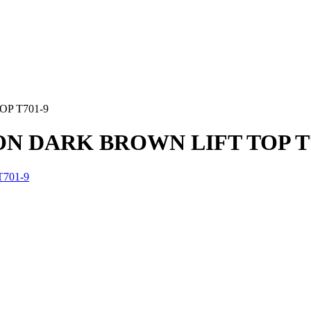
P T701-9
ON DARK BROWN LIFT TOP T7