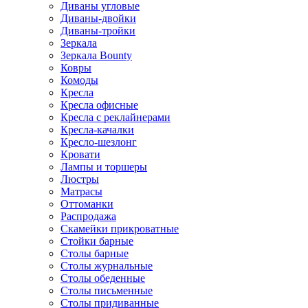
Диваны угловые
Диваны-двойки
Диваны-тройки
Зеркала
Зеркала Bounty
Ковры
Комоды
Кресла
Кресла офисные
Кресла с реклайнерами
Кресла-качалки
Кресло-шезлонг
Кровати
Лампы и торшеры
Люстры
Матрасы
Оттоманки
Распродажа
Скамейки прикроватные
Стойки барные
Столы барные
Столы журнальные
Столы обеденные
Столы письменные
Столы придиванные