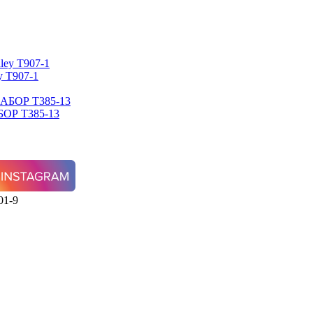
 T907-1
БОР T385-13
1-9