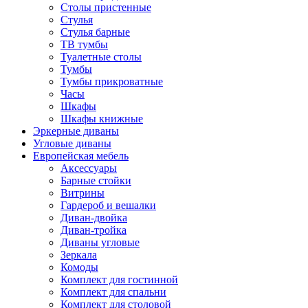
Столы пристенные
Стулья
Стулья барные
ТВ тумбы
Туалетные столы
Тумбы
Тумбы прикроватные
Часы
Шкафы
Шкафы книжные
Эркерные диваны
Угловые диваны
Европейская мебель
Аксессуары
Барные стойки
Витрины
Гардероб и вешалки
Диван-двойка
Диван-тройка
Диваны угловые
Зеркала
Комоды
Комплект для гостинной
Комплект для спальни
Комплект для столовой