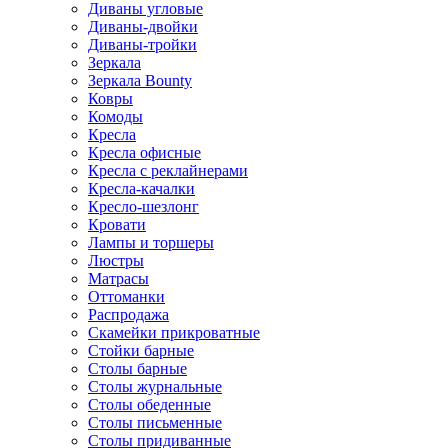
Диваны угловые
Диваны-двойки
Диваны-тройки
Зеркала
Зеркала Bounty
Ковры
Комоды
Кресла
Кресла офисные
Кресла с реклайнерами
Кресла-качалки
Кресло-шезлонг
Кровати
Лампы и торшеры
Люстры
Матрасы
Оттоманки
Распродажа
Скамейки прикроватные
Стойки барные
Столы барные
Столы журнальные
Столы обеденные
Столы письменные
Столы придиванные