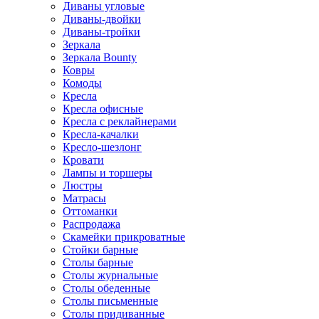
Диваны угловые
Диваны-двойки
Диваны-тройки
Зеркала
Зеркала Bounty
Ковры
Комоды
Кресла
Кресла офисные
Кресла с реклайнерами
Кресла-качалки
Кресло-шезлонг
Кровати
Лампы и торшеры
Люстры
Матрасы
Оттоманки
Распродажа
Скамейки прикроватные
Стойки барные
Столы барные
Столы журнальные
Столы обеденные
Столы письменные
Столы придиванные