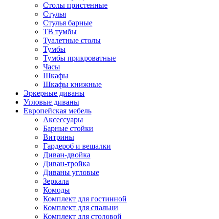
Столы пристенные
Стулья
Стулья барные
ТВ тумбы
Туалетные столы
Тумбы
Тумбы прикроватные
Часы
Шкафы
Шкафы книжные
Эркерные диваны
Угловые диваны
Европейская мебель
Аксессуары
Барные стойки
Витрины
Гардероб и вешалки
Диван-двойка
Диван-тройка
Диваны угловые
Зеркала
Комоды
Комплект для гостинной
Комплект для спальни
Комплект для столовой