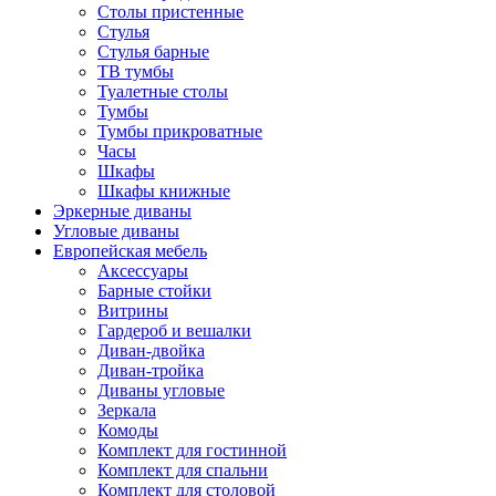
Столы пристенные
Стулья
Стулья барные
ТВ тумбы
Туалетные столы
Тумбы
Тумбы прикроватные
Часы
Шкафы
Шкафы книжные
Эркерные диваны
Угловые диваны
Европейская мебель
Аксессуары
Барные стойки
Витрины
Гардероб и вешалки
Диван-двойка
Диван-тройка
Диваны угловые
Зеркала
Комоды
Комплект для гостинной
Комплект для спальни
Комплект для столовой