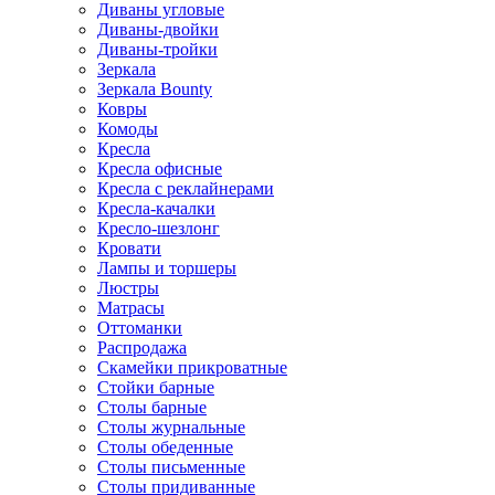
Диваны угловые
Диваны-двойки
Диваны-тройки
Зеркала
Зеркала Bounty
Ковры
Комоды
Кресла
Кресла офисные
Кресла с реклайнерами
Кресла-качалки
Кресло-шезлонг
Кровати
Лампы и торшеры
Люстры
Матрасы
Оттоманки
Распродажа
Скамейки прикроватные
Стойки барные
Столы барные
Столы журнальные
Столы обеденные
Столы письменные
Столы придиванные