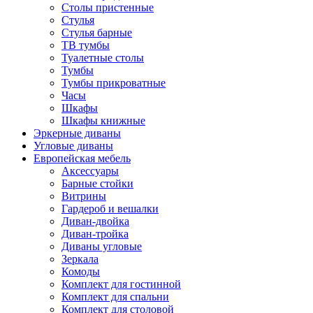
Столы пристенные
Стулья
Стулья барные
ТВ тумбы
Туалетные столы
Тумбы
Тумбы прикроватные
Часы
Шкафы
Шкафы книжные
Эркерные диваны
Угловые диваны
Европейская мебель
Аксессуары
Барные стойки
Витрины
Гардероб и вешалки
Диван-двойка
Диван-тройка
Диваны угловые
Зеркала
Комоды
Комплект для гостинной
Комплект для спальни
Комплект для столовой