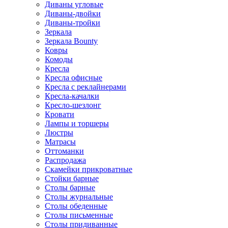
Диваны угловые
Диваны-двойки
Диваны-тройки
Зеркала
Зеркала Bounty
Ковры
Комоды
Кресла
Кресла офисные
Кресла с реклайнерами
Кресла-качалки
Кресло-шезлонг
Кровати
Лампы и торшеры
Люстры
Матрасы
Оттоманки
Распродажа
Скамейки прикроватные
Стойки барные
Столы барные
Столы журнальные
Столы обеденные
Столы письменные
Столы придиванные