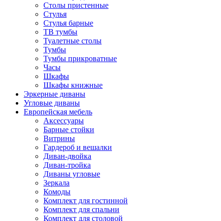
Столы пристенные
Стулья
Стулья барные
ТВ тумбы
Туалетные столы
Тумбы
Тумбы прикроватные
Часы
Шкафы
Шкафы книжные
Эркерные диваны
Угловые диваны
Европейская мебель
Аксессуары
Барные стойки
Витрины
Гардероб и вешалки
Диван-двойка
Диван-тройка
Диваны угловые
Зеркала
Комоды
Комплект для гостинной
Комплект для спальни
Комплект для столовой