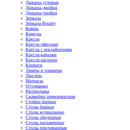
Диваны угловые
Диваны-двойки
Диваны-тройки
Зеркала
Зеркала Bounty
Ковры
Комоды
Кресла
Кресла офисные
Кресла с реклайнерами
Кресла-качалки
Кресло-шезлонг
Кровати
Лампы и торшеры
Люстры
Матрасы
Оттоманки
Распродажа
Скамейки прикроватные
Стойки барные
Столы барные
Столы журнальные
Столы обеденные
Столы письменные
Столы придиванные