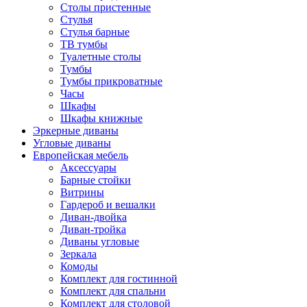
Столы пристенные
Стулья
Стулья барные
ТВ тумбы
Туалетные столы
Тумбы
Тумбы прикроватные
Часы
Шкафы
Шкафы книжные
Эркерные диваны
Угловые диваны
Европейская мебель
Аксессуары
Барные стойки
Витрины
Гардероб и вешалки
Диван-двойка
Диван-тройка
Диваны угловые
Зеркала
Комоды
Комплект для гостинной
Комплект для спальни
Комплект для столовой