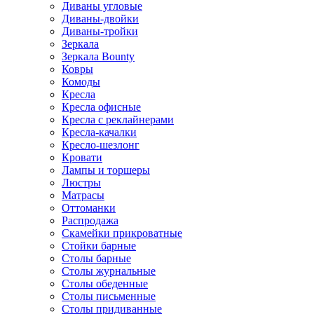
Диваны угловые
Диваны-двойки
Диваны-тройки
Зеркала
Зеркала Bounty
Ковры
Комоды
Кресла
Кресла офисные
Кресла с реклайнерами
Кресла-качалки
Кресло-шезлонг
Кровати
Лампы и торшеры
Люстры
Матрасы
Оттоманки
Распродажа
Скамейки прикроватные
Стойки барные
Столы барные
Столы журнальные
Столы обеденные
Столы письменные
Столы придиванные