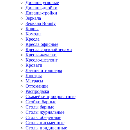
Диваны угловые
Диваны-двойки
Диваны-тройки
Зеркала
Зеркала Bounty
Ковры
Комоды
Кресла
Кресла офисные
Кресла с реклайнерами
Кресла-качалки
Кресло-шезлонг
Кровати
Лампы и торшеры
Люстры
Матрасы
Оттоманки
Распродажа
Скамейки прикроватные
Стойки барные
Столы барные
Столы журнальные
Столы обеденные
Столы письменные
Столы придиванные