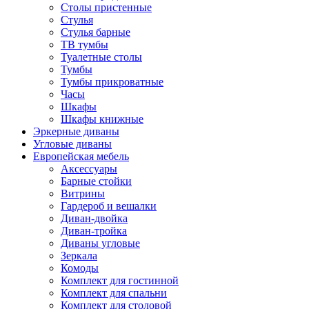
Столы пристенные
Стулья
Стулья барные
ТВ тумбы
Туалетные столы
Тумбы
Тумбы прикроватные
Часы
Шкафы
Шкафы книжные
Эркерные диваны
Угловые диваны
Европейская мебель
Аксессуары
Барные стойки
Витрины
Гардероб и вешалки
Диван-двойка
Диван-тройка
Диваны угловые
Зеркала
Комоды
Комплект для гостинной
Комплект для спальни
Комплект для столовой