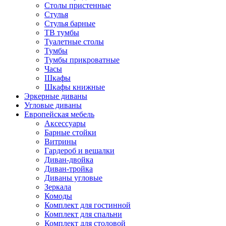
Столы пристенные
Стулья
Стулья барные
ТВ тумбы
Туалетные столы
Тумбы
Тумбы прикроватные
Часы
Шкафы
Шкафы книжные
Эркерные диваны
Угловые диваны
Европейская мебель
Аксессуары
Барные стойки
Витрины
Гардероб и вешалки
Диван-двойка
Диван-тройка
Диваны угловые
Зеркала
Комоды
Комплект для гостинной
Комплект для спальни
Комплект для столовой