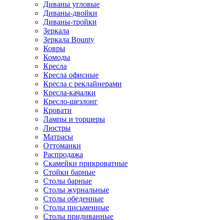
Диваны угловые
Диваны-двойки
Диваны-тройки
Зеркала
Зеркала Bounty
Ковры
Комоды
Кресла
Кресла офисные
Кресла с реклайнерами
Кресла-качалки
Кресло-шезлонг
Кровати
Лампы и торшеры
Люстры
Матрасы
Оттоманки
Распродажа
Скамейки прикроватные
Стойки барные
Столы барные
Столы журнальные
Столы обеденные
Столы письменные
Столы придиванные